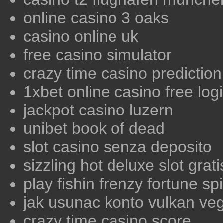
online casino 3 oaks
casino online uk
free casino simulator
crazy time casino prediction
1xbet online casino free log
jackpot casino luzern
unibet book of dead
slot casino senza deposito
sizzling hot deluxe slot grati
play fishin frenzy fortune s
jak usunac konto vulkan ve
crazy time casino score