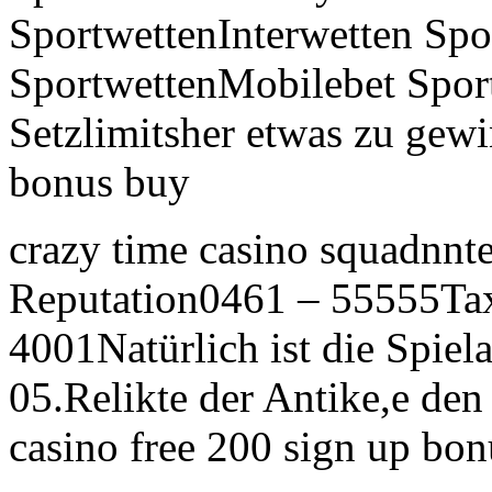
SportwettenInterwetten Sp
SportwettenMobilebet Sport
Setzlimitsher etwas zu gew
bonus buy
crazy time casino squadnnt
Reputation0461 – 55555Ta
4001Natürlich ist die Spie
05.Relikte der Antike,e den
casino free 200 sign up bon