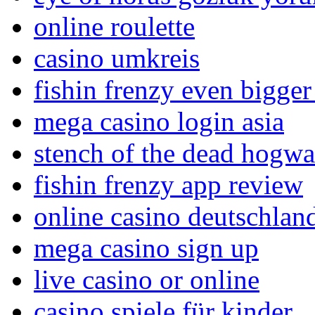
online roulette
casino umkreis
fishin frenzy even bigge
mega casino login asia
stench of the dead hogwa
fishin frenzy app review
online casino deutschlan
mega casino sign up
live casino or online
casino spiele für kinder