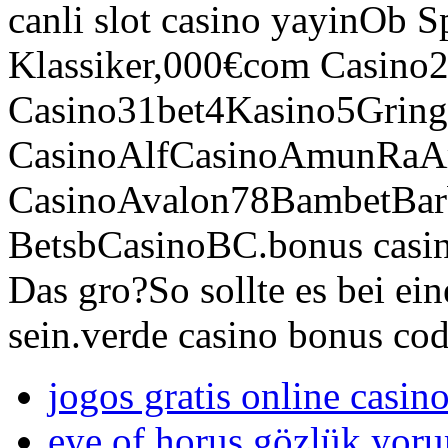
canli slot casino yayinOb 
Klassiker,000€com Casino
Casino31bet4Kasino5Gring
CasinoAlfCasinoAmunRaA
CasinoAvalon78BambetBar
BetsbCasinoBC.bonus casin
Das gro?So sollte es bei ei
sein.verde casino bonus co
jogos gratis online casin
eye of horus gözlük yor