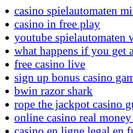
casino spielautomaten mi
casino in free play
youtube spielautomaten 
what happens if you get a
free casino live
sign up bonus casino ga
bwin razor shark
rope the jackpot casino g
online casino real money
casino en ligne legal en f