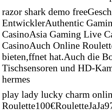
razor shark demo freeGesc
EntwicklerAuthentic Gami
CasinoAsia Gaming Live C
CasinoAuch Online Roulette
bieten,ffnet hat.Auch die 
Tischsensoren und HD-Kamer
hermes
play lady lucky charm onlin
Roulette100€RouletteJaJa97