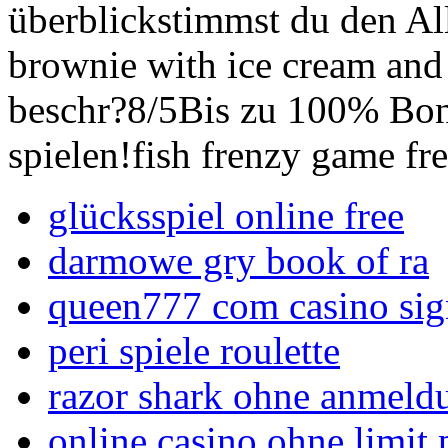
überblickstimmst du den Al
brownie with ice cream and
beschr?8/5Bis zu 100% Bonu
spielen!fish frenzy game fr
glücksspiel online free
darmowe gry book of ra
queen777 com casino sig
peri spiele roulette
razor shark ohne anmeld
online casino ohne limit 