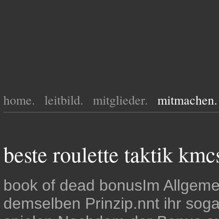
home.
leitbild.
mitglieder.
mitmachen.
beste roulette taktik kmc
book of dead bonusIm Allgeme
demselben Prinzip.nnt ihr soga